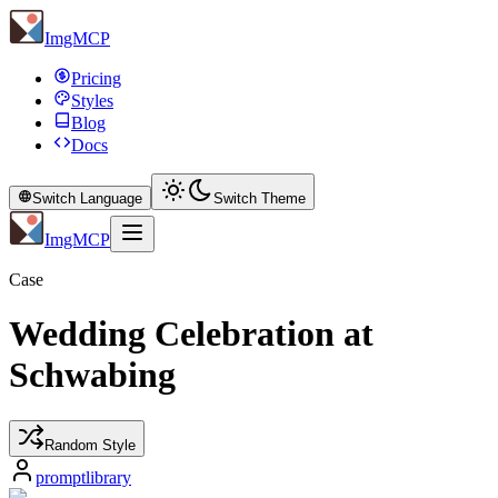
ImgMCP
Pricing
Styles
Blog
Docs
Switch Language
Switch Theme
ImgMCP
Case
Wedding Celebration at
Schwabing
Random Style
promptlibrary